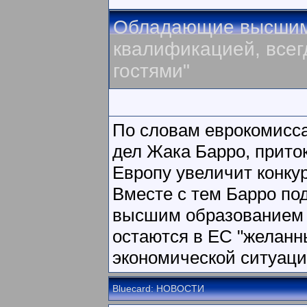
Oбладающие высшим
квалификацией, всег
гостями"
По словам еврокомисса
дел Жака Барро, прито
Европу увеличит конку
Вместе с тем Барро по
высшим образованием 
остаются в ЕС "желанн
экономической ситуаци
Bluecard: НОВОСТИ