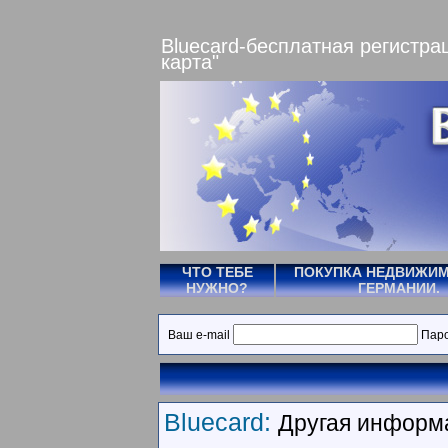
Bluecard-беcплатная регистра
карта"
ЧТО ТЕБЕ
ПОКУПКА НЕДВИЖИМ
НУЖНО?
ГЕРМАНИИ.
Ваш e-mail
Пар
Bluecard:
Другая информ